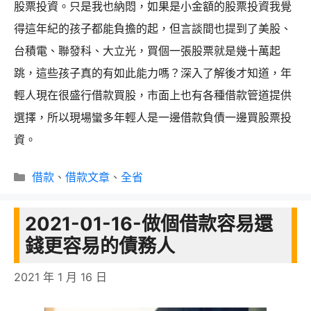
股票投資。只是我也納悶，如果是小金額的股票投資我覺
得這年紀的孩子都能負擔的起，但言談間也提到了美股、
台積電、聯發科、大立光，買個一張股票就是幾十萬起
跳，這些孩子真的有如此能力嗎？深入了解後才知道，年
輕人現在很盛行借款買股，市面上也有各種借款管道提供
選擇，所以現場蠻多年輕人是一邊借款負債一邊買股票投
資。
分
借款
、
借款文章
、
全省
類
2021-01-16-做個借款容易還
錢更容易的債務人
2021 年 1 月 16 日