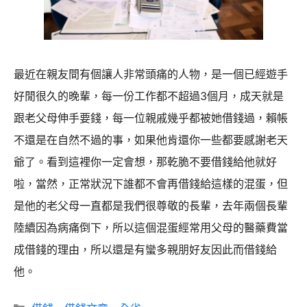
最近在親友間有個讓人非常頭痛的人物，是一個已經遊手
好閒很久的晚輩，每一份工作都不超過3個月，成天就是
跟老父母伸手要錢，每一位親戚幾乎都被她借錢過，賴帳
不還是在自然不過的事，如果他肯還你一些都要感謝老天
爺了。看到這裡你一定會想，那乾脆不要借錢給他就好
啦，當然，正常狀況下誰都不會再借錢給這樣的混蛋，但
是他的老父母一直都是我們很尊敬的長輩，去年兩個長輩
陸續因為病痛倒下，所以這個混蛋經常用父母的醫藥費當
成借錢的理由，所以還是有蠻多親朋好友因此而借錢給
他。
分