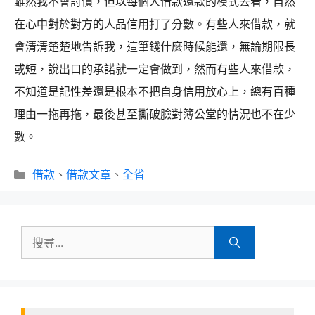
雖然我不會討債，但以每個人借款還款的模式去看，自然
在心中對於對方的人品信用打了分數。有些人來借款，就
會清清楚楚地告訴我，這筆錢什麼時候能還，無論期限長
或短，說出口的承諾就一定會做到，然而有些人來借款，
不知道是記性差還是根本不把自身信用放心上，總有百種
理由一拖再拖，最後甚至撕破臉對簿公堂的情況也不在少
數。
分
借款
、
借款文章
、
全省
類
搜
尋: