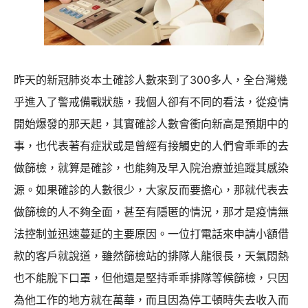
昨天的新冠肺炎本土確診人數來到了300多人，全台灣幾
乎進入了警戒備戰狀態，我個人卻有不同的看法，從疫情
開始爆發的那天起，其實確診人數會衝向新高是預期中的
事，也代表著有症狀或是曾經有接觸史的人們會乖乖的去
做篩檢，就算是確診，也能夠及早入院治療並追蹤其感染
源。如果確診的人數很少，大家反而要擔心，那就代表去
做篩檢的人不夠全面，甚至有隱匿的情況，那才是疫情無
法控制並迅速蔓延的主要原因。一位打電話來申請小額借
款的客戶就說道，雖然篩檢站的排隊人龍很長，天氣悶熱
也不能脫下口罩，但他還是堅持乖乖排隊等候篩檢，只因
為他工作的地方就在萬華，而且因為停工頓時失去收入而