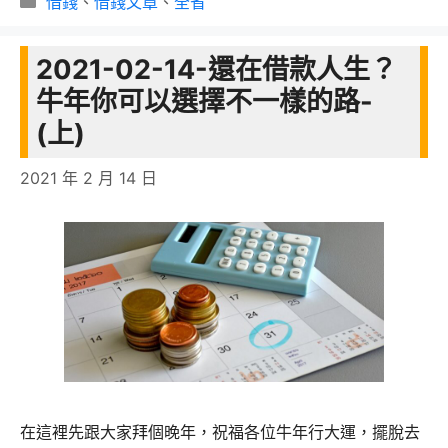
借錢
、
借錢文章
、
全省
類
2021-02-14-還在借款人生？
牛年你可以選擇不一樣的路-
(上)
2021 年 2 月 14 日
在這裡先跟大家拜個晚年，祝福各位牛年行大運，擺脫去