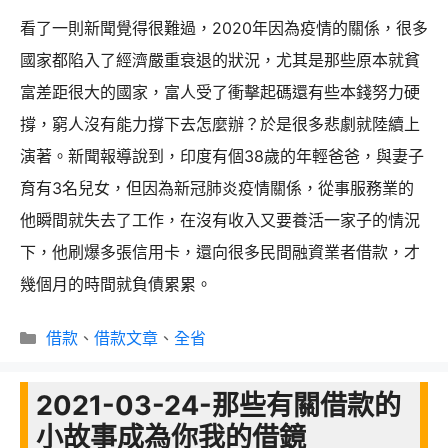
看了一則新聞覺得很難過，2020年因為疫情的關係，很多
國家都陷入了經濟嚴重衰退的狀況，尤其是那些原本就貧
富差距很大的國家，富人受了衝擊起碼還有些本錢努力硬
撐，窮人沒有能力撐下去怎麼辦？於是很多悲劇就陸續上
演著。新聞報導說到，印度有個38歲的年輕爸爸，與妻子
育有3名兒女，但因為新冠肺炎疫情關係，從事服務業的
他瞬間就失去了工作，在沒有收入又要養活一家子的情況
下，他刷爆多張信用卡，還向很多民間融資業者借款，才
幾個月的時間就負債累累。
分
借款
、
借款文章
、
全省
類
2021-03-24-那些有關借款的
小故事成為你我的借鏡