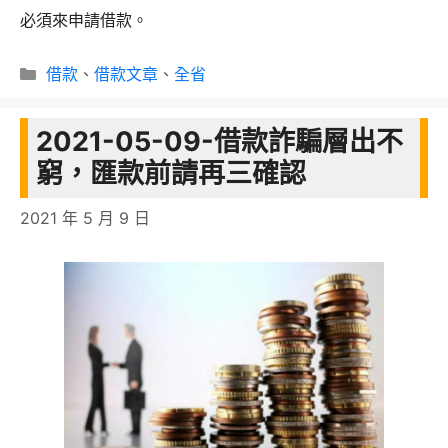
必須來申請借款。
分
借款
、
借款文章
、
全省
類
2021-05-09-借款詐騙層出不
窮，匯款前請再三確認
2021 年 5 月 9 日