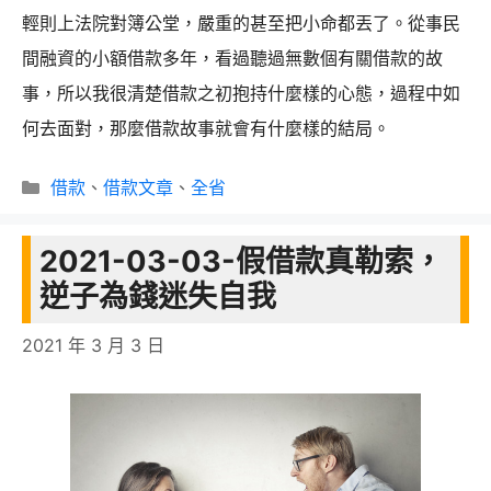
輕則上法院對簿公堂，嚴重的甚至把小命都丟了。從事民
間融資的小額借款多年，看過聽過無數個有關借款的故
事，所以我很清楚借款之初抱持什麼樣的心態，過程中如
何去面對，那麼借款故事就會有什麼樣的結局。
分
借款
、
借款文章
、
全省
類
2021-03-03-假借款真勒索，
逆子為錢迷失自我
2021 年 3 月 3 日