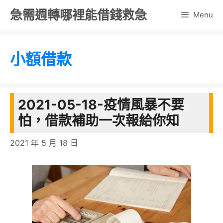
跳
急需週轉哪裡能借錢救急
Menu
至
主
小額借款
要
內
容
2021-05-18-疫情風暴不要
怕，借款補助一次報給你知
2021 年 5 月 18 日