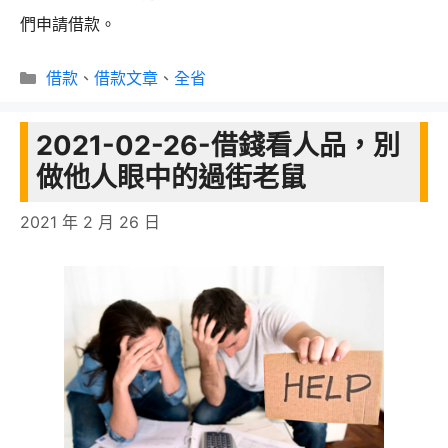
們申請借款。
分
借款
、
借款文章
、
全省
類
2021-02-26-借錢看人品，別
做他人眼中的過街老鼠
2021 年 2 月 26 日