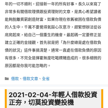
年的一切不順利，迎接新一年的所有好事。長久以來寫了
非常多有關借款理債跟投資理財的文章，是真心希望讀者
能夠脫離貧窮創造財富，如果你現在依舊被困在借款負債
的人生中，千萬不要覺得氣餒心灰意冷，趕緊想辦法從谷
底爬起來，給自己一個重生的機會。最起碼一定要修正並
建立正確的金錢觀，首先就是把「為什麼總是處在借款負
債的狀況」這件事搞清楚，通常一直處在借款負債的原因
有很多，不完全是揮霍無度吃喝嫖賭造成的，很多細微的
原因都是你我可能忽略的。
分
借款
、
借款文章
、
全省
類
2021-02-04-年輕人借款投資
正夯，切莫投資變投機