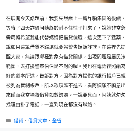
在展開今天話題前，我要先說說上一篇詐騙集團的後續，
等待了四天詐騙阿姨終於耐不住性子打來了，說她非常急
需周轉希望我能代替媽媽把借貸償還，這次更下了猛藥，
說如果這筆借貸不歸還就要報警告媽媽詐欺。在這裡先提
醒大家，無論跟哪種對象有借貸關係，出現問題是屬民法
範圍，去打擾警察伯伯是不對的喔。我也在電話裡照編寫
好的劇本所述，告訴對方，因為對方提供的銀行帳戶已經
被列為管制帳戶，所以款項匯不進去，看阿姨願不願意出
來碰面我當場將借貸如數歸還。一說要見面，阿姨就匆匆
找理由掛了電話，一直到現在都沒有聯絡。
分
借貸
、
借貸文章
、
全省
類