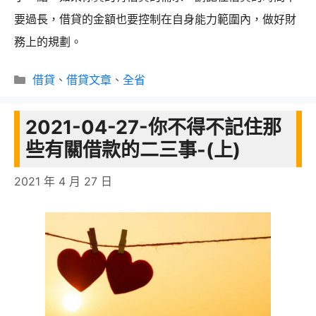
要過長，借貸的金額也要控制在自身能力範圍內，做好財
務上的規劃。
分
借貸
、
借貸文章
、
全省
類
2021-04-27-你不得不記住那
些有關借款的二三事-(上)
2021 年 4 月 27 日