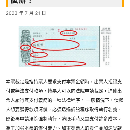
麼辦？
真
2023 年 7 月 21 日
可
恥
|
如
何
應
對
本票裁定是指持票人要求支付本票金額時，出票人拒絕支
背
付或無法支付款項，持票人可以向法院申請裁定，迫使出
信
票人履行其支付義務的一種法律程序。 一般情況下，債權
借
人想要獲得款項清償，必須透過訴訟程序取得執行名義，
貸
然後再申請法院強制執行，這既耗時又需支付許多成本。
行
為了加強本票的償付能力、加重發票人的責任並加速受款
為