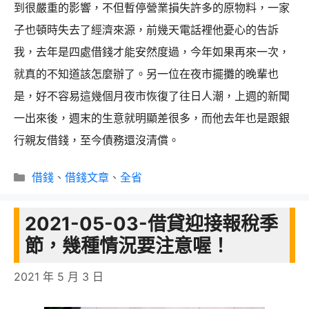
到很嚴重的影響，不但暫停營業損失許多的原物料，一家
子也頓時失去了經濟來源，前幾天電話裡他憂心的告訴
我，去年是四處借錢才能安然度過，今年如果再來一次，
就真的不知道該怎麼辦了。另一位在夜市擺攤的晚輩也
是，好不容易這幾個月夜市恢復了往日人潮，上週的新聞
一出來後，週末的生意就明顯差很多，而他去年也是跟銀
行親友借錢，至今債務還沒清償。
分
借錢
、
借錢文章
、
全省
類
2021-05-03-借貸迎接報稅季
節，幾種情況要注意喔！
2021 年 5 月 3 日