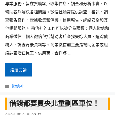
專業服務，旨在幫助客戶收集信息、調查和分析事實，以
幫助客戶解決各種問題。徵信社通常提供調查、審訊、調
查報告寫作、證據收集和保護、信用報告、網絡安全和其
他相關服務。 徵信社的工作可以被分為兩類：個人徵信和
商業徵信。個人徵信包括幫助客戶查找失踪人員、追踪債
務人、調查背景資料等。商業徵信則主要是幫助企業或組
織調查潛在員工、供應商、合作夥 …
徵
繼續閱讀
信
分
社
徵信社
類
是
借錢都要買央北重劃區車位！
什
麼？
2022 年 3 月 27 日