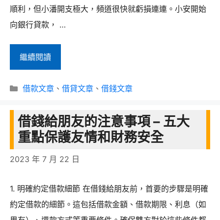
順利，但小潘開支極大，頻道很快就虧損連連。小安開始
向銀行貸款， …
知
繼續閱讀
人
分
知
借款文章
、
借貸文章
、
借錢文章
類
面
借錢給朋友的注意事項 – 五大
不
重點保護友情和財務安全
知
心，
2023 年 7 月 22 日
可
憐
1. 明確約定借款細節 在借錢給朋友前，首要的步驟是明確
之
約定借款的細節。這包括借款金額、借款期限、利息（如
人
果有）、還款方式等重要條件。確保雙方對於這些條件都