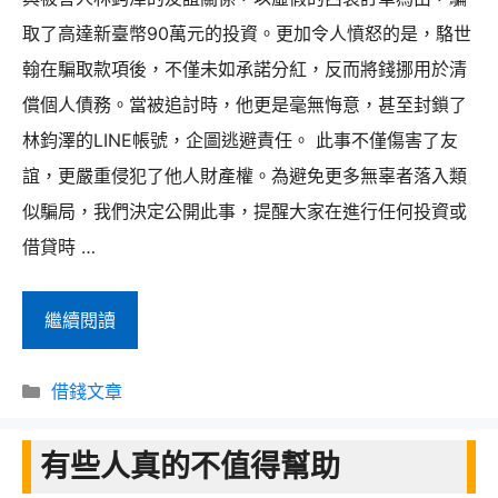
警
取了高達新臺幣90萬元的投資。更加令人憤怒的是，駱世
示：
翰在騙取款項後，不僅未如承諾分紅，反而將錢挪用於清
當
償個人債務。當被追討時，他更是毫無悔意，甚至封鎖了
友
林鈞澤的LINE帳號，企圖逃避責任。 此事不僅傷害了友
誼
誼，更嚴重侵犯了他人財產權。為避免更多無辜者落入類
變
似騙局，我們決定公開此事，提醒大家在進行任何投資或
質
借貸時 …
為
謊
被
繼續閱讀
言
告
分
駱
借錢文章
類
世
有些人真的不值得幫助
翰
詐