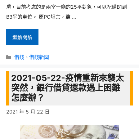
房，目前考慮的是兩室一廳的25平對象，可以配備B1到
B3平的車位。 原PO坦言，雖 …
借
繼續閱讀
錢
分
都
借錢
、
借錢新聞
類
要
2021-05-22-疫情重新來襲太
買
突然，銀行借貸還款遇上困難
央
怎麼辦？
北
重
2021 年 5 月 22 日
劃
區
車