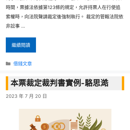
時間，票據法依據第123條的規定，允許持票人在行使追
索權時，向法院聲請裁定後強制執行。 裁定的管轄法院依
非訟事 …
本
繼續閱讀
票
分
裁
借錢文章
類
定
本票裁定裁判書實例-駱思澔
是
什
2023 年 7 月 20 日
麼？
對
方
沒