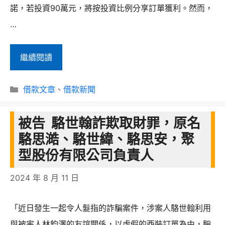
諾，若投資90萬元，將按投資比例分享訂單獲利。然而，
…
駱
繼續閱讀
思
分
安
借款文章
、
借款新聞
類
(駱
被告 駱世翰詐欺取財罪，原名
世
駱思澔、駱世緯、駱思安，聚
翰)
型股份有限公司負責人
詐
騙
2024 年 8 月 11 日
案
件
「近日發生一起令人髮指的詐騙案件，涉案人駱世翰利用
的
與被害人林鈞澤的友誼關係，以虛假的西裝訂單為由，騙