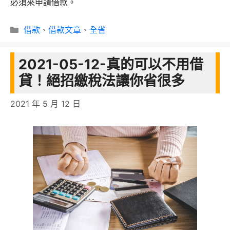
必須來申請借款。
分
借款
、
借款文章
、
全省
類
2021-05-12-真的可以不用借
貸！絕招繳稅法讓你省很多
2021 年 5 月 12 日