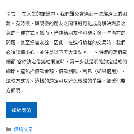
意
事
引言： 在人生的旅途中，我們難免會遇到一些經濟上的困
項
難。有時候，與親密的朋友之間借錢可能成為解決燃眉之
–
急的一種方式。然而，借錢給朋友也可能引發一些潛在的
五
問題，甚至損害友誼。因此，在進行這樣的交易時，我們
大
必須謹慎小心，並注意以下五大重點。 一、明確約定借款
重
細節 當你決定借錢給朋友時，第一步就是明確約定借款的
點
細節。這包括借款金額、借款期限、利息（如果適用）、
保
還款方式等。這樣的約定可以避免後續的爭議，並確保雙
護
方都明 …
友
情
與
繼續閱讀
和
朋
財
分
友
借錢文章