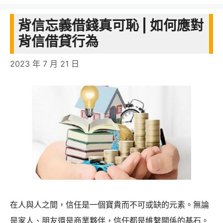
務
類
借
安
背信忘義借錢真可恥 | 如何應對
錢
全
背信借貸行為
需
要
2023 年 7 月 21 日
注
意
的
五
大
重
點
在人與人之間，信任是一個寶貴而不可或缺的元素。無論
是家人、朋友還是商業夥伴，信任都是維繫關係的基石。