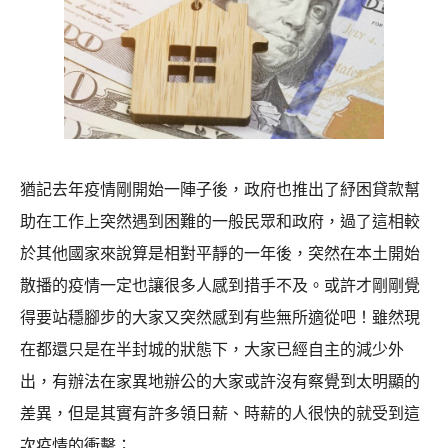
位！
猶記去年疫情剛開始一陣子後，政府也推出了紓困貸款幫
助在工作上突然遇到困難的一般民眾和政府，過了這相較
於其他國家來說算是相對平靜的一年後，突然在本土開始
散播的疫情一定也讓很多人感到措手不及。或許才剛剛覺
得要站穩腳步的大家又突然感到有些無所適從吧！雖然現
在都還只是在半封城的狀態下，大家已經自主的減少外
出，有辦法在家異地辦公的大家或許沒有察覺到太明顯的
差異，但是其實有許多領日薪、時薪的人很快的就受到這
次疫情的衝擊； …