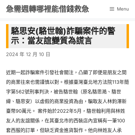
跳
急需週轉哪裡能借錢救急
Menu
至
主
駱思安(駱世翰)詐騙案件的警
要
示：當友誼變質為謊言
內
容
2024 年 12 月 10 日
近期一起詐騙案件引發社會關注，凸顯了即便是朋友之間
的商業往來也需謹慎以對。根據臺灣臺北地方法院113年簡
字第562號刑事判決，被告駱世翰（原名駱思澔、駱世
緯、駱思安）以虛假的商業投資為由，騙取友人林鈞澤新
臺幣90萬元。 案件始於2022年5月，駱世翰利用與林姓
友人的友誼關係，在其臺北市的西裝店內宣稱有一筆100
套西服的訂單，但缺乏資金進貨製作。他向林姓友人承