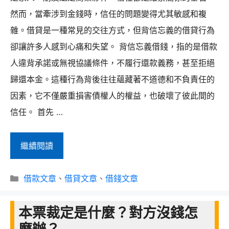
然而，當牽涉到金錢時，信任的問題變得尤其敏感和複
雜。借貸是一種常見的交往方式，但背信忘義的借貸行為
卻讓許多人感到心痛和失望。 背信忘義借錢，指的是借款
人違背承諾或無視協議條件，不履行還款義務，甚至拒絕
歸還本金。這種行為背後往往蘊藏著不道德和不負責任的
因素，它不僅嚴重損害債權人的權益，也破壞了彼此間的
信任。 首先 …
背
繼續閱讀
信
分
忘
借款文章
、
借貸文章
、
借錢文章
類
義
本票裁定是什麼？對方沒錢怎
借
錢