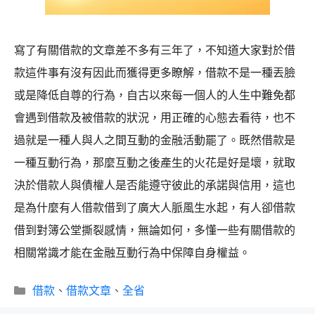
寫了有關借款的文章差不多有三年了，不知道大家對於借
款這件事有沒有因此而獲得更多瞭解，借款不是一種丟臉
或是降低自尊的行為，自古以來每一個人的人生中難免都
會遇到借款及被借款的狀況，用正確的心態去看待，也不
過就是一種人與人之間互動的金融活動罷了。既然借款是
一種互動行為，那麼互動之後產生的火花是好是壞，就取
決於借款人與債權人是否能遵守彼此的承諾與信用，這也
是為什麼有人借款借到了廣大人脈風生水起，有人卻借款
借到對簿公堂撕裂感情，無論如何，多懂一些有關借款的
相關常識才能在金融互動行為中保障自身權益。
分
借款
、
借款文章
、
全省
類