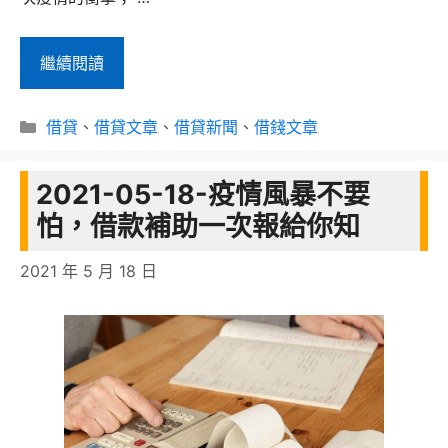
2021-
繼續閱讀
05-
分
22-
借貸
、
借貸文章
、
借貸新聞
、
借錢文章
類
疫
2021-05-18-疫情風暴不要
情
怕，借款補助一次報給你知
重
新
2021 年 5 月 18 日
來
襲
太
突
然，
銀