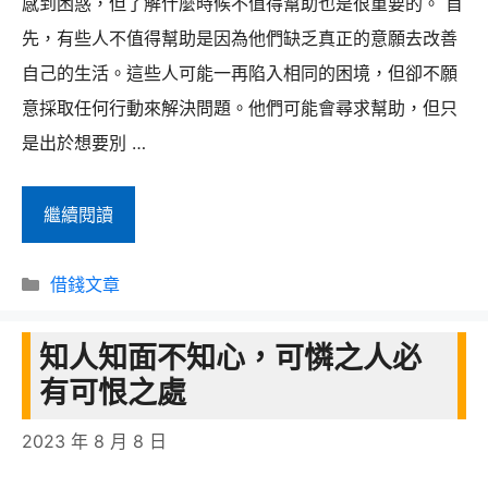
感到困惑，但了解什麼時候不值得幫助也是很重要的。 首
安，
先，有些人不值得幫助是因為他們缺乏真正的意願去改善
聚
自己的生活。這些人可能一再陷入相同的困境，但卻不願
型
意採取任何行動來解決問題。他們可能會尋求幫助，但只
股
是出於想要別 …
份
有
有
繼續閱讀
限
些
公
分
人
借錢文章
類
司
真
負
知人知面不知心，可憐之人必
的
責
有可恨之處
不
人
值
2023 年 8 月 8 日
得