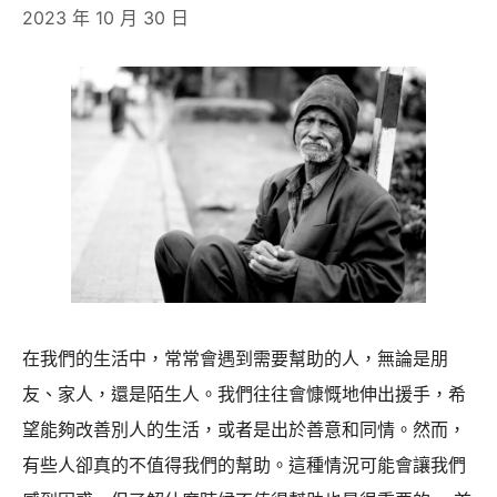
2023 年 10 月 30 日
欺
取
財
罪，
原
名
駱
思
澔、
駱
在我們的生活中，常常會遇到需要幫助的人，無論是朋
世
友、家人，還是陌生人。我們往往會慷慨地伸出援手，希
緯、
望能夠改善別人的生活，或者是出於善意和同情。然而，
駱
有些人卻真的不值得我們的幫助。這種情況可能會讓我們
思