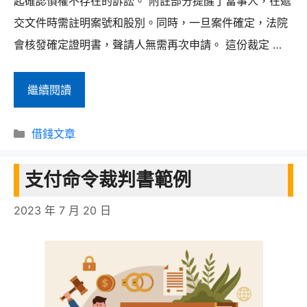
起確認債權不存在的訴訟。 附註部分提醒了當事人，在遞
交文件時需註明案號和股別。同時，一旦案件確定，法院
會核發確定證明書，聲請人無需再次申請。 這份裁定 …
本
繼續閱讀
票
分
裁
借錢文章
類
定
支付命令裁判書範例
裁
判
2023 年 7 月 20 日
書
實
例-
駱