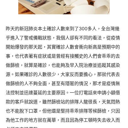
行
借
貸
昨天的新冠肺炎本土確診人數來到了300多人，全台灣幾
還
乎進入了警戒備戰狀態，我個人卻有不同的看法，從疫情
款
開始爆發的那天起，其實確診人數會衝向新高是預期中的
遇
事，也代表著有症狀或是曾經有接觸史的人們會乖乖的去
上
做篩檢，就算是確診，也能夠及早入院治療並追蹤其感染
困
源。如果確診的人數很少，大家反而要擔心，那就代表去
難
做篩檢的人不夠全面，甚至有隱匿的情況，那才是疫情無
怎
法控制並迅速蔓延的主要原因。一位打電話來申請小額借
麼
款的客戶就說道，雖然篩檢站的排隊人龍很長，天氣悶熱
辦？
也不能脫下口罩，但他還是堅持乖乖排隊等候篩檢，只因
為他工作的地方就在萬華，而且因為停工頓時失去收入而