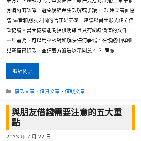
必
有清晰的認識，避免後續產生誤解或爭議。 2. 建立書面協
有
議 儘管和朋友之間的信任是基礎，建議以書面形式建立借
可
款協議。書面協議能夠提供明確且具有紀錄價值的文件，
恨
一旦需要，可以用來核對和解決任何爭端。在協議中詳細
之
記載借貸條款，並請雙方簽署以示同意。 3. 考慮 …
處
借
繼續閱讀
錢
分
給
借款文章
、
借貸文章
、
借錢文章
類
朋
與朋友借錢需要注意的五大重
友
點
的
注
2023 年 7 月 22 日