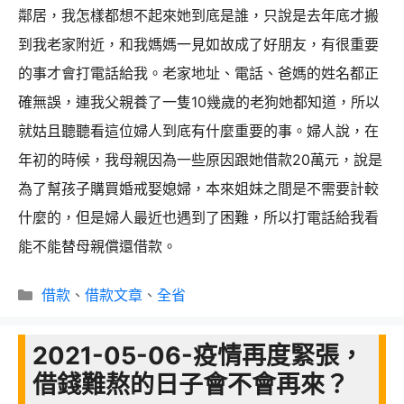
鄰居，我怎樣都想不起來她到底是誰，只說是去年底才搬
到我老家附近，和我媽媽一見如故成了好朋友，有很重要
的事才會打電話給我。老家地址、電話、爸媽的姓名都正
確無誤，連我父親養了一隻10幾歲的老狗她都知道，所以
就姑且聽聽看這位婦人到底有什麼重要的事。婦人說，在
年初的時候，我母親因為一些原因跟她借款20萬元，說是
為了幫孩子購買婚戒娶媳婦，本來姐妹之間是不需要計較
什麼的，但是婦人最近也遇到了困難，所以打電話給我看
能不能替母親償還借款。
分
借款
、
借款文章
、
全省
類
2021-05-06-疫情再度緊張，
借錢難熬的日子會不會再來？