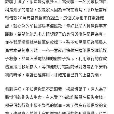
詐騙手法了，卻還是有很多人上當受騙。一名民眾接到自
稱是姪子的電話，說是家人因為車禍在醫院，所以急需周
轉借款20萬元當做醫療保證金，這位民眾也不打電話確
認，就心急的前往郵局準備匯款，幸好郵局人員覺得事有
蹊蹺，希望他能先多方確認姪子的身份與事件是否為真，
並在郵局櫃檯就將這筆借款擋下。殊不知民眾認為郵局人
員根本是刻意刁難，一心一意就趕快想把這筆借款匯給姪
子救急，於是照著電話裡的假姪子指示，利用銀行的存款
機直接把款項存入，等到他想打電話問候對方是否平安順
利的時候，電話已經停用，才確定自己真的上當受騙。
看到這裡，不知道你是不是跟我一樣感慨萬千，有人為了
賭博借款到失去生命，有人受了借款詐騙莫名損失金錢，
都是借款行為中最不樂見的憾事。寫了很多有關借款的文
章，也是真心希望大家能增加有關借款的知識常識，也希