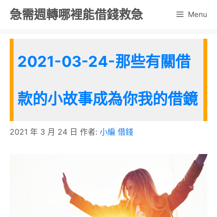
跳
急需週轉哪裡能借錢救急
Menu
至
主
要
2021-03-24-那些有關借
內
容
款的小故事成為你我的借鏡
2021 年 3 月 24 日
作者:
小編 借錢