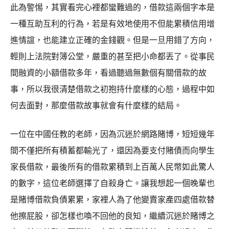
此為警惕，其實看完心裡都蠻難過的，借款這兩個字本是
一種互助互利的行為，若是有效地使用不但能累積信用增
進情誼，也能建立正確的金錢觀。但是一旦用錯了方向，
輕則上法院對簿公堂，嚴重的甚至把小命都丟了。從事民
間融資的小額借款多年，看過聽過無數個有關借款的故
事，所以我很清楚借款之初抱持什麼樣的心態，過程中如
何去面對，那麼借款故事就會有什麼樣的結局。
一位在中國任教的老師，因為沉迷於網路賭博，短短幾年
間不僅把所有積蓄都輸光了，還因為要支付賭債而向學生
家長借款，最後所有的借款累積到上百萬人民幣如此驚人
的數字，這位老師選擇了自殺身亡。讓我想起一個晚輩也
是賭博借款負債累累，家裡人為了他變賣家產四處借款替
他擦屁股，卻怎樣也喚不回他的良知，繼續沉迷於賭博之