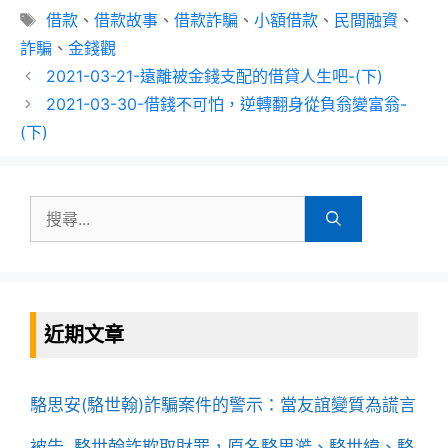
類
標
借款
、
借款故事
、
借款詐騙
、
小額借款
、
民間融資
、
籤
詐騙
、
金錢觀
2021-03-21-遠離被金錢支配的借貸人生吧-(下)
2021-03-30-借錢不可怕，逆轉翻身從負翁變富翁-
(下)
搜
尋:
近期文章
駱思安(駱世翰)詐騙案件的警示：當友誼變質為謊言
被告 駱世翰詐欺取財罪，原名駱思澔、駱世緯、駱